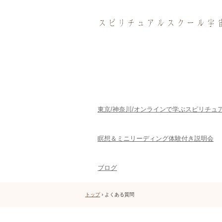
東京/神奈川/オンラインで学ぶスピリチュ
瞑想＆ミニリーディング体験付き説明会
ブログ
トップ
›
よくある質問